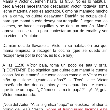
Mamá y Víctor duermen hasta las 9:30. No es lo habitual,
pero a veces necesitamos descansar. Víctor "todavía" toma
leche materna y eso es agotador. Como ha mamado mucho
en la cama, no quiere desayunar. Damián se ocupa de él
para que mamá pueda desayunar tranquila. Juegan con los
coches, se hacen cosquillas y se ríen un montón. Mamá
aprovecha ese ratito para contestar un par de emails y ver
un vídeo en Youtube.
Damián decide llevarse a Víctor a su habitación así que
mamá empieza a recoger la cocina (que se quedó sin
recoger ayer por la noche, es lo que hay).
A las 11:30 Víctor baja, toma un poco de teta y grita:
"¡¡CONTAR!!" Eso significa que quiere que mamá le cuente
cosas. Así que mamá le cuenta cosas como que Víctor es un
niño que tiene "¿cuántos años?" - "Dos", dice Víctor
enseñando dos dedos juntos y tres separados. Le cuenta
que tiene un papá. "¿Cómo se llama tu papá?" - ¡Aitá!, grita
Víctor emocionado.
[Nota del Autor: "Aitá" significa "papá" en euskera, el idioma
propio del País Vasco.
Sobre el trilingüismo hicimos este