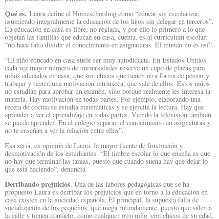
Qué es.
Laura define el Homeschooling como “educar sin escolarizar,
asumiendo integralmente la educación de los hijos sin delegar en terceros”.
La educación en casa es libre, no reglada, y por ello lo primero a lo que
objetan las familias que educan en casa, cuenta, es al curriculum escolar:
“no hace falta dividir el conocimiento en asignaturas. El mundo no es así”.
“El niño educado en casa suele ser muy autodidacta. En Estados Unidos
cada vez mayor número de universidades reserva un cupo de plazas para
niños educados en casa, que son chicos que tienen otra forma de pensar y
trabajar y tienen una motivación intrínseca, que sale de ellos. Estos niños
no estudian para aprobar un examen, sino porque realmente les interesa la
materia. Hay motivación en todas partes. Por ejemplo, elaborando una
receta de cocina se estudia matemáticas y se ejercita la lectura. Hay que
aprender a ver el aprendizaje en todas partes. Viendo la televisión también
se puede aprender. En el colegio separan el conocimiento en asignaturas y
no te enseñan a ver la relación entre ellas”.
Esa sería, en opinión de Laura, la mayor fuente de frustración y
desmotivación de los estudiantes. “El timbre escolar lo que enseña es que
no hay que terminar las tareas, puesto que cuando suena hay que dejar lo
que está haciendo”, denuncia.
Derribando prejuicios
. Una de las labores pedagógicas que se ha
propuesto Laura es derribar los prejuicios que en torno a la educación en
casa existen en la sociedad española. El principal, la supuesta falta de
socialización de los pequeños, que niega rotundamente, puesto que salen a
la calle y tienen contacto, como cualquier otro niño, con chicos de su edad.