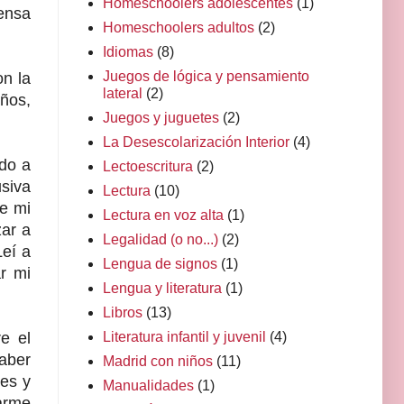
Homeschoolers adolescentes
(1)
ensa
Homeschoolers adultos
(2)
Idiomas
(8)
Juegos de lógica y pensamiento
n la
lateral
(2)
años,
Juegos y juguetes
(2)
La Desescolarización Interior
(4)
do a
Lectoescritura
(2)
usiva
Lectura
(10)
e mi
Lectura en voz alta
(1)
zar a
Legalidad (o no...)
(2)
Leí a
Lengua de signos
(1)
r mi
Lengua y literatura
(1)
Libros
(13)
Literatura infantil y juvenil
(4)
e el
haber
Madrid con niños
(11)
les y
Manualidades
(1)
arme