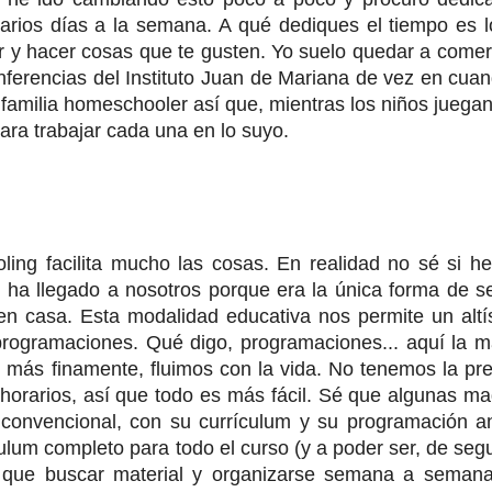
varios días a la semana. A qué dediques el tiempo es 
r y hacer cosas que te gusten. Yo suelo quedar a come
nferencias del Instituto Juan de Mariana de vez en cua
familia homeschooler así que, mientras los niños juegan
ra trabajar cada una en lo suyo.
ing facilita mucho las cosas. En realidad no sé si h
g ha llegado a nosotros porque era la única forma de s
en casa. Esta modalidad educativa nos permite un altí
 programaciones. Qué digo, programaciones... aquí la 
o más finamente, fluimos con la vida. No tenemos la pr
i horarios, así que todo es más fácil. Sé que algunas m
convencional, con su currículum y su programación an
ulum completo para todo el curso (y a poder ser, de se
r que buscar material y organizarse semana a semana