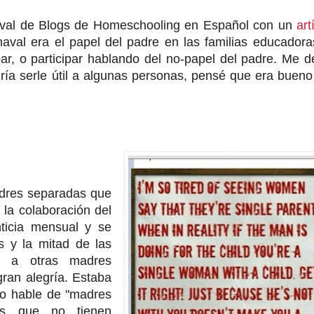
naval de Blogs de Homeschooling en Español con un
art
naval era el papel del padre en las familias educador
ar, o participar hablando del no-papel del padre. Me d
ía serle útil a algunas personas, pensé que era bueno
dres separadas que
la colaboración del
ticia mensual y se
s y la mitad de las
te a otras madres
gran alegría. Estaba
do hable de "madres
res que no tienen