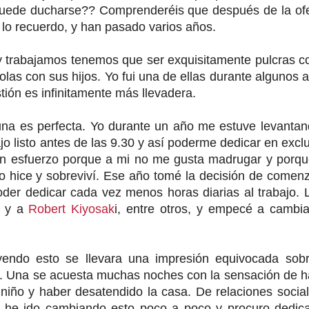
 puede ducharse?? Comprenderéis que después de la of
o lo recuerdo, y han pasado varios años.
 trabajamos tenemos que ser exquisitamente pulcras co
olas con sus hijos. Yo fui una de ellas durante algunos 
tión es infinitamente más llevadera.
una es perfecta. Yo durante un año me estuve levantan
jo listo antes de las 9.30 y así poderme dedicar en excl
ran esfuerzo porque a mi no me gusta madrugar y porqu
lo hice y sobreviví. Ese año tomé la decisión de comen
oder dedicar cada vez menos horas diarias al trabajo. 
y a
Robert Kiyosak
i, entre otros, y empecé a cambia
endo esto se llevara una impresión equivocada sobr
po. Una se acuesta muchas noches con la sensación de 
 niño y haber desatendido la casa. De relaciones socia
én he ido cambiando esto poco a poco y procuro dedic