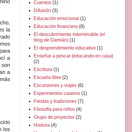
mino
Cuentos
(1)
Difusión
(3)
Educación emocional
(1)
cho,
Educación financiera
(8)
es la
El descubrimiento interminable (el
rado
blog de Damián)
(1)
amos
El desprendimiento educativo
(1)
para
Enseñar a pescar (educando en casa)
cí a
(2)
, son
Escritura
(1)
tan a
Escuela libre
(2)
 más
Excursiones y viajes
(6)
Experimentos caseros
(1)
Fiestas y tradiciones
(7)
Filosofía para niños
(4)
Grupo de proyectos
(2)
cirlo
Historia
(4)
n los