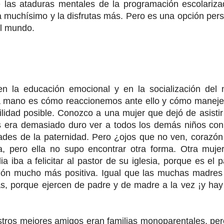
e las ataduras mentales de la programación escolariza
ica muchísimo y la disfrutas más. Pero es una opción per
el mundo.
n la educación emocional y en la socialización del n
ra mano es cómo reaccionemos ante ello y cómo manej
bilidad posible. Conozco a una mujer que dejó de asistir
jos era demasiado duro ver a todos los demás niños co
ades de la paternidad. Pero ¿ojos que no ven, corazón
, pero ella no supo encontrar otra forma. Otra mujer
a iba a felicitar al pastor de su iglesia, porque es el 
pción mucho más positiva. Igual que las muchas madres
las, porque ejercen de padre y de madre a la vez ¡y ha
tros mejores amigos eran familias monoparentales, per