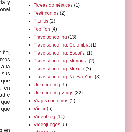
da y
Tareas domésticas
(1)
sonal
Testimonios
(2)
Titulitis
(2)
Top Ten
(4)
Travelschooling
(13)
Travelschooling: Colombia
(1)
iño,
Travelschooling: España
(1)
emos
Travelschooling: Menorca
(2)
 a la
Travelschooling: México
(3)
n sus
Travelschooling: Nueva York
(3)
 que
Unschooling
(9)
, en
Unschooling Vlogs
(32)
padre
Viajes con niños
(5)
 que
Víctor
(5)
y que
Videoblog
(14)
Videojuegos
(6)
o en