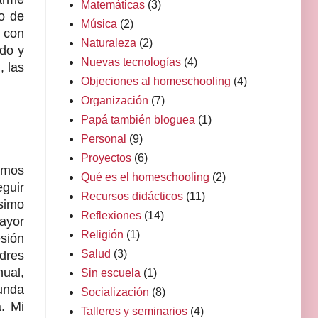
Matemáticas
(3)
lo de
Música
(2)
r con
Naturaleza
(2)
ndo y
Nuevas tecnologías
(4)
, las
Objeciones al homeschooling
(4)
Organización
(7)
Papá también bloguea
(1)
Personal
(9)
Proyectos
(6)
emos
Qué es el homeschooling
(2)
eguir
Recursos didácticos
(11)
simo
Reflexiones
(14)
mayor
Religión
(1)
esión
Salud
(3)
adres
ual,
Sin escuela
(1)
gunda
Socialización
(8)
. Mi
Talleres y seminarios
(4)