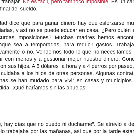
 trabajar.
No es fácil, pero tampoco imposible
. Es un ca
inal del sueldo.
dad dice que para ganar dinero hay que esforzarse mu
 diarias, y así no se puede educar en casa. ¿Pero quién 
bsurdas imposiciones? Muchas madres hemos encont
nque sea a temporadas, para reducir gastos. Trabaj
sivamente o no. Vendemos todo lo que no necesitamos 
ir con menos y a gestionar mejor nuestro dinero. Cono
 sus hijos. A 5 dólares la hora y a 4 perros por paseo
cuidaba a los hijos de otras personas. Algunas contra
has se han mudado para vivir en casas y municipios
ndida. ¡Qué haríamos sin las abuelas!
e, hay días que no puedo ni ducharme". Se atrevió a de
o trabajaba por las mañanas, así que por la tarde está