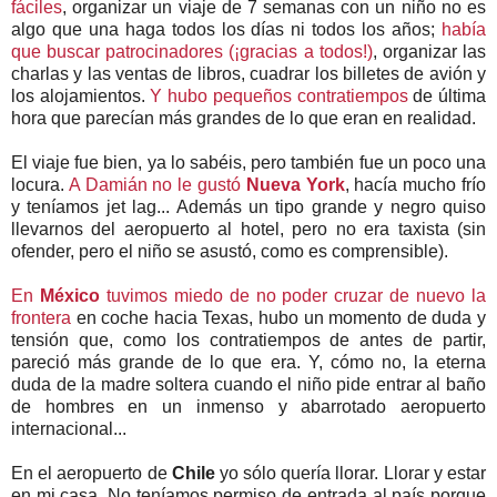
fáciles
, organizar un viaje de 7 semanas con un niño no es
algo que una haga todos los días ni todos los años;
había
que buscar patrocinadores (¡gracias a todos!)
, organizar las
charlas y las ventas de libros, cuadrar los billetes de avión y
los alojamientos.
Y hubo pequeños contratiempos
de última
hora que parecían más grandes de lo que eran en realidad.
El viaje fue bien, ya lo sabéis, pero también fue un poco una
locura.
A Damián no le gustó
Nueva York
, hacía mucho frío
y teníamos jet lag... Además un tipo grande y negro quiso
llevarnos del aeropuerto al hotel, pero no era taxista (sin
ofender, pero el niño se asustó, como es comprensible).
En
México
tuvimos miedo de no poder cruzar de nuevo la
frontera
en coche hacia Texas, hubo un momento de duda y
tensión que, como los contratiempos de antes de partir,
pareció más grande de lo que era. Y, cómo no, la eterna
duda de la madre soltera cuando el niño pide entrar al baño
de hombres en un inmenso y abarrotado aeropuerto
internacional...
En el aeropuerto de
Chile
yo sólo quería llorar. Llorar y estar
en mi casa. No teníamos permiso de entrada al país porque