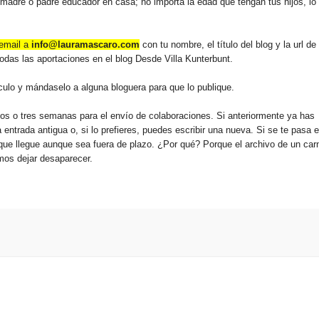
r madre o padre educador en casa; no importa la edad que tengan tus hijos, lo
email a
info@lauramascaro.com
con tu nombre, el título del blog y la url de 
todas las aportaciones en el blog Desde Villa Kunterbunt.
ículo y mándaselo a alguna bloguera para que lo publique.
os o tres semanas para el envío de colaboraciones. Si anteriormente ya has
 entrada antigua o, si lo prefieres, puedes escribir una nueva. Si se te pasa e
o que llegue aunque sea fuera de plazo. ¿Por qué? Porque el archivo de un car
mos dejar desaparecer.